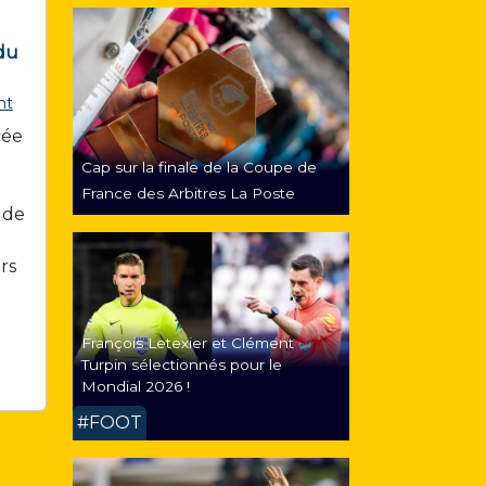
 du
nt
cée
Cap sur la finale de la Coupe de
France des Arbitres La Poste
 de
rs
François Letexier et Clément
Turpin sélectionnés pour le
Mondial 2026 !
#FOOT