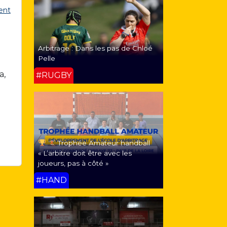
ent
Arbitrage : Dans les pas de Chloé
Pelle
a,
#RUGBY
Trophée Amateur handball
« L’arbitre doit être avec les
joueurs, pas à côté »
#HAND