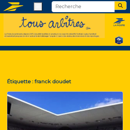
Menu
Sear
Étiquette :
franck doudet