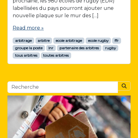
prochaine, les 980 écoles de rugby (EDR)
l
labellisées du pays pourront ajouter une
i
nouvelle plaque sur le mur des […]
s
a
Read more »
t
i
arbitrage
arbitre
ecole arbitrage
ecole rugby
ffr
o
groupe la poste
lnr
partenaire des arbitres
rugby
n
tous arbitres
toutes arbitres
d
e
s
é
c
Searc
o
l
e
s
d
’
a
r