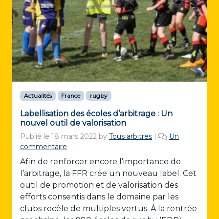
Actualités
France
rugby
Labellisation des écoles d’arbitrage : Un
nouvel outil de valorisation
Publié le
18 mars 2022
by
Tous arbitres
|
Un
s
commentaire
u
Afin de renforcer encore l’importance de
r
l’arbitrage, la FFR crée un nouveau label. Cet
L
outil de promotion et de valorisation des
a
efforts consentis dans le domaine par les
b
e
clubs recèle de multiples vertus. À la rentrée
l