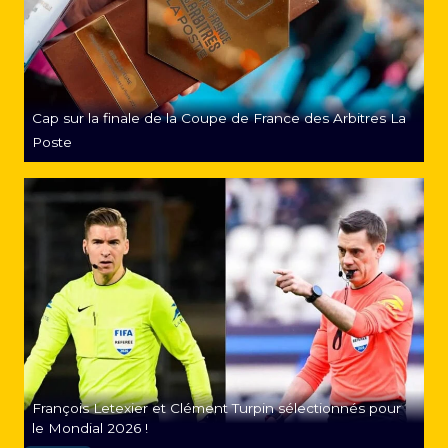
b
i
t
r
a
g
Cap sur la finale de la Coupe de France des Arbitres La
e
Poste
:
U
n
n
o
u
v
e
l
o
u
t
François Letexier et Clément Turpin sélectionnés pour
i
le Mondial 2026 !
l