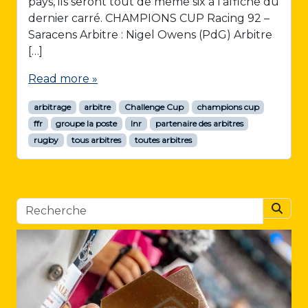
pays, ils seront tout de même six à l’affiche du
dernier carré. CHAMPIONS CUP Racing 92 –
Saracens Arbitre : Nigel Owens (PdG) Arbitre
[…]
Read more »
arbitrage
arbitre
Challenge Cup
champions cup
ffr
groupe la poste
lnr
partenaire des arbitres
rugby
tous arbitres
toutes arbitres
Searc