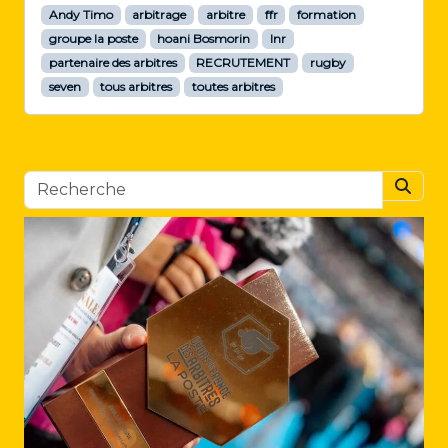
Andy Timo
arbitrage
arbitre
ffr
formation
groupe la poste
hoani Bosmorin
lnr
partenaire des arbitres
RECRUTEMENT
rugby
seven
tous arbitres
toutes arbitres
Searc