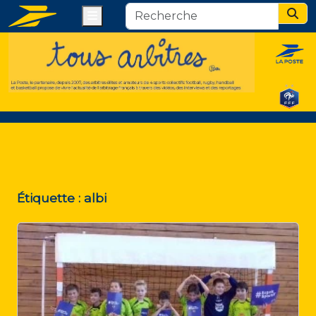
Menu
Sear
Étiquette :
albi