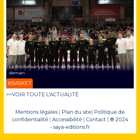
La Roche-sur-yon, terre de formation des arbitres de
demain
#BASKET
>>VOIR TOUTE L'ACTUALITÉ
Mentions légales
|
Plan du site
|
Politique de
confidentialité
|
Accessibilité
|
Contact
|
® 2024
- saya-editions.fr