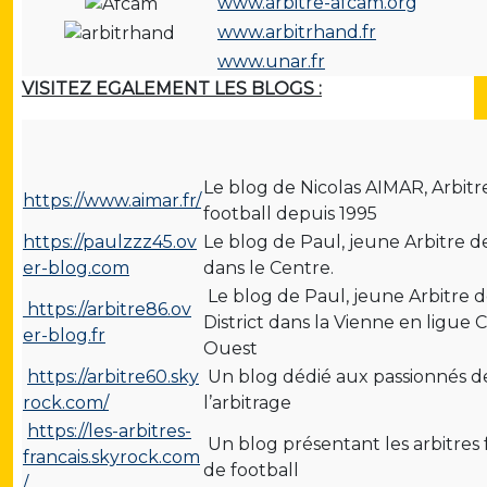
www.arbitre-afcam.org
www.arbitrhand.fr
www.unar.fr
VISITEZ EGALEMENT LES BLOGS :
Le blog de Nicolas AIMAR, Arbitr
https://www.aimar.fr/
football depuis 1995
https://paulzzz45.ov
Le blog de Paul, jeune Arbitre d
er-blog.com
dans le Centre.
Le blog de Paul, jeune Arbitre 
https://arbitre86.ov
District dans la Vienne en ligue 
er-blog.fr
Ouest
https://arbitre60.sky
Un blog dédié aux passionnés d
rock.com/
l’arbitrage
https://les-arbitres-
Un blog présentant les arbitres 
francais.skyrock.com
de football
/