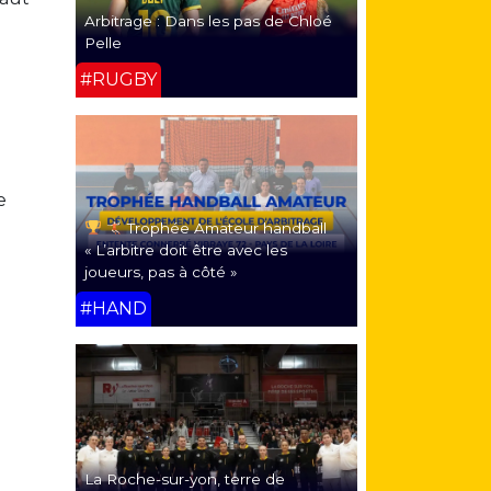
Arbitrage : Dans les pas de Chloé
Pelle
#RUGBY
e
Trophée Amateur handball
« L’arbitre doit être avec les
joueurs, pas à côté »
#HAND
La Roche-sur-yon, terre de