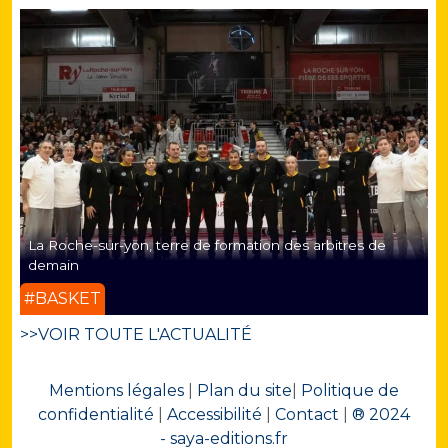
La Roche-sur-yon, terre de formation des arbitres de
demain
#BASKET
>>VOIR TOUTE L'ACTUALITÉ
Mentions légales
|
Plan du site
|
Politique de
confidentialité
|
Accessibilité
|
Contact
|
® 2024
- saya-editions.fr