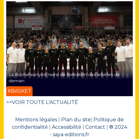
La Roche-sur-yon, terre de formation des arbitres de
demain
#BASKET
>>VOIR TOUTE L'ACTUALITÉ
Mentions légales
|
Plan du site
|
Politique de
confidentialité
|
Accessibilité
|
Contact
|
® 2024
- saya-editions.fr