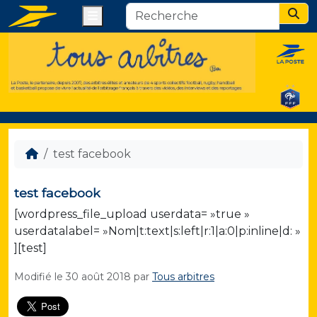
Menu
Sear
test facebook
test facebook
[wordpress_file_upload userdata= »true »
userdatalabel= »Nom|t:text|s:left|r:1|a:0|p:inline|d: »
][test]
Modifié le
30 août 2018
par
Tous arbitres