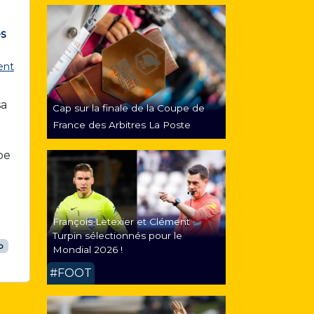
s
ent
sa
Cap sur la finale de la Coupe de
France des Arbitres La Poste
pe
François Letexier et Clément
Turpin sélectionnés pour le
p
Mondial 2026 !
#FOOT