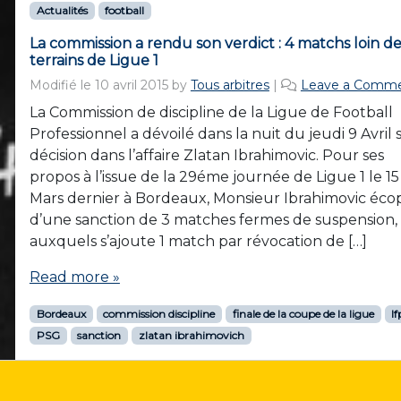
Actualités
football
La commission a rendu son verdict : 4 matchs loin de
terrains de Ligue 1
Modifié le
10 avril 2015
by
Tous arbitres
|
Leave a Comm
La Commission de discipline de la Ligue de Football
Professionnel a dévoilé dans la nuit du jeudi 9 Avril 
décision dans l’affaire Zlatan Ibrahimovic. Pour ses
propos à l’issue de la 29éme journée de Ligue 1 le 15
Mars dernier à Bordeaux, Monsieur Ibrahimovic éco
d’une sanction de 3 matches fermes de suspension,
auxquels s’ajoute 1 match par révocation de […]
Read more »
Bordeaux
commission discipline
finale de la coupe de la ligue
lf
PSG
sanction
zlatan ibrahimovich