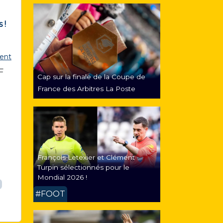
 !
ent
F
Cap sur la finale de la Coupe de
France des Arbitres La Poste
François Letexier et Clément
Turpin sélectionnés pour le
Mondial 2026 !
#FOOT