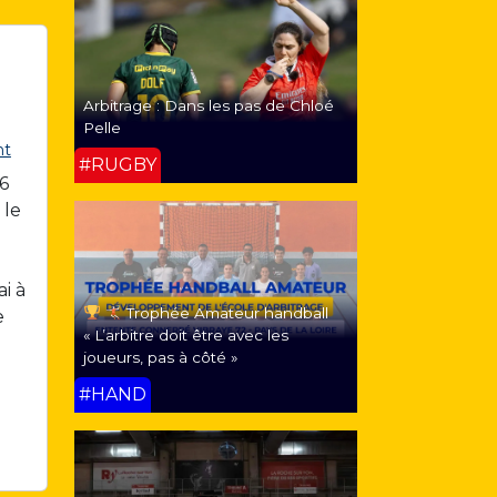
Arbitrage : Dans les pas de Chloé
Pelle
nt
#RUGBY
26
 le
i à
Trophée Amateur handball
e
« L’arbitre doit être avec les
joueurs, pas à côté »
#HAND