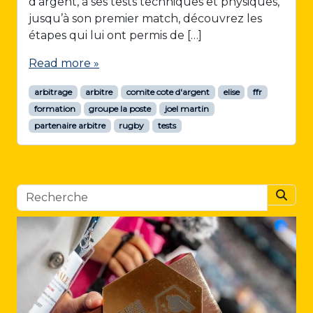
d’argent, à ses tests techniques et physiques,
jusqu’à son premier match, découvrez les
étapes qui lui ont permis de […]
Read more »
arbitrage
arbitre
comite cote d'argent
elise
ffr
formation
groupe la poste
joel martin
partenaire arbitre
rugby
tests
Searc