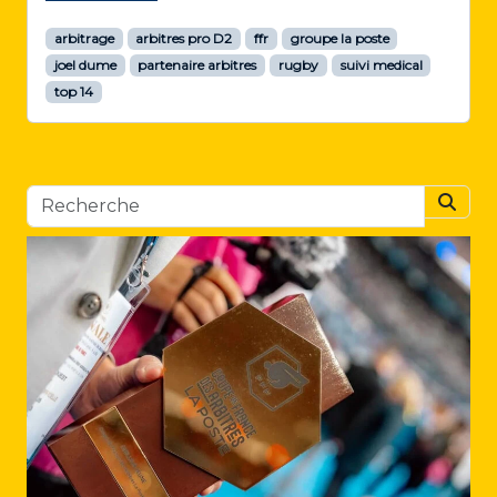
arbitrage
arbitres pro D2
ffr
groupe la poste
joel dume
partenaire arbitres
rugby
suivi medical
top 14
Searc