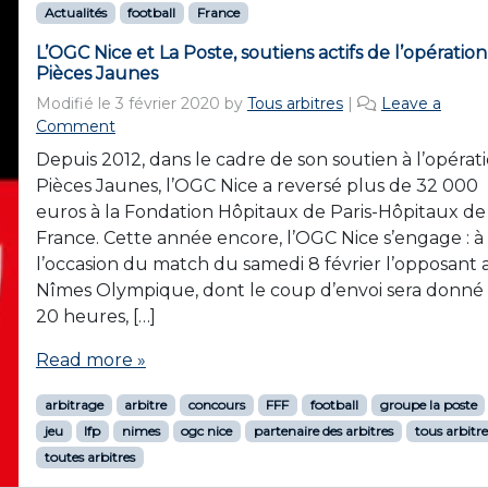
Actualités
football
France
L’OGC Nice et La Poste, soutiens actifs de l’opération
Pièces Jaunes
Modifié le
3 février 2020
by
Tous arbitres
|
Leave a
Comment
Depuis 2012, dans le cadre de son soutien à l’opérat
Pièces Jaunes, l’OGC Nice a reversé plus de 32 000
euros à la Fondation Hôpitaux de Paris-Hôpitaux de
France. Cette année encore, l’OGC Nice s’engage : à
l’occasion du match du samedi 8 février l’opposant 
Nîmes Olympique, dont le coup d’envoi sera donné
20 heures, […]
Read more »
arbitrage
arbitre
concours
FFF
football
groupe la poste
jeu
lfp
nimes
ogc nice
partenaire des arbitres
tous arbitre
toutes arbitres