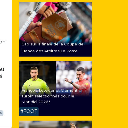
ion
Cap sur la finale de la Coupe de
France des Arbitres La Poste
au
 à
François Letexier et Clément
Turpin sélectionnés pour le
Mondial 2026 !
#FOOT
s