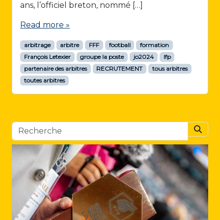
ans, l’officiel breton, nommé […]
Read more »
arbitrage
arbitre
FFF
football
formation
François Letexier
groupe la poste
jo2024
lfp
partenaire des arbitres
RECRUTEMENT
tous arbitres
toutes arbitres
Searc