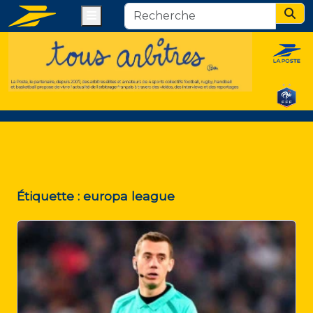
Menu
Sear
Étiquette :
europa league