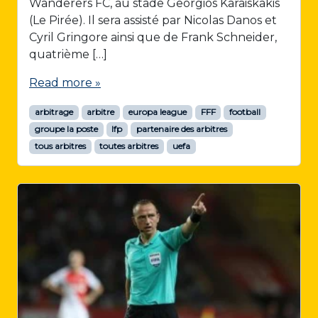
Wanderers FC, au stade Georgios Karaiskakis
(Le Pirée). Il sera assisté par Nicolas Danos et
Cyril Gringore ainsi que de Frank Schneider,
quatrième […]
Read more »
arbitrage
arbitre
europa league
FFF
football
groupe la poste
lfp
partenaire des arbitres
tous arbitres
toutes arbitres
uefa