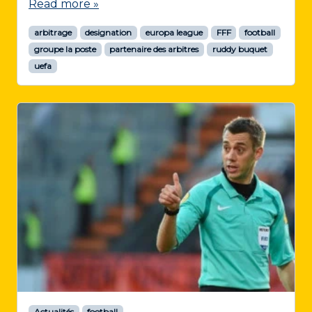
Read more »
arbitrage
designation
europa league
FFF
football
groupe la poste
partenaire des arbitres
ruddy buquet
uefa
Actualités
football