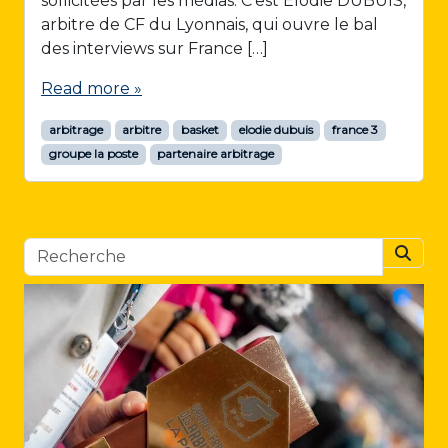
sollicitées par les médias. C’est Elodie DUBUIS,
arbitre de CF du Lyonnais, qui ouvre le bal
des interviews sur France […]
Read more »
arbitrage
arbitre
basket
elodie dubuis
france 3
groupe la poste
partenaire arbitrage
Searc