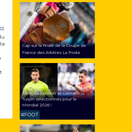
nt
du
pte
Cap sur la finale de la Coupe de
France des Arbitres La Poste
e
t
François Letexier et Clément
Turpin sélectionnés pour le
Mondial 2026 !
#FOOT