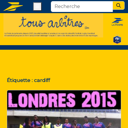
Menu
Sear
Étiquette :
cardiff