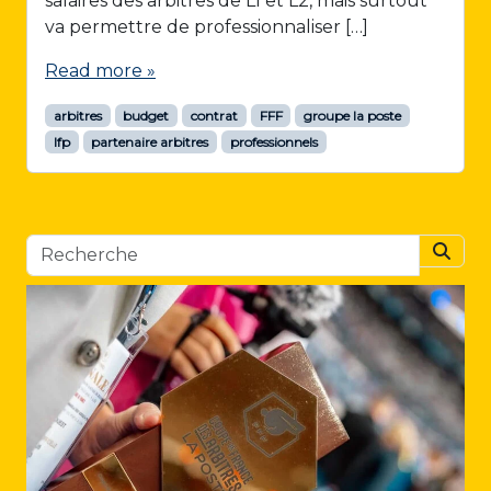
salaires des arbitres de L1 et L2, mais surtout
va permettre de professionnaliser […]
Read more »
arbitres
budget
contrat
FFF
groupe la poste
lfp
partenaire arbitres
professionnels
Searc