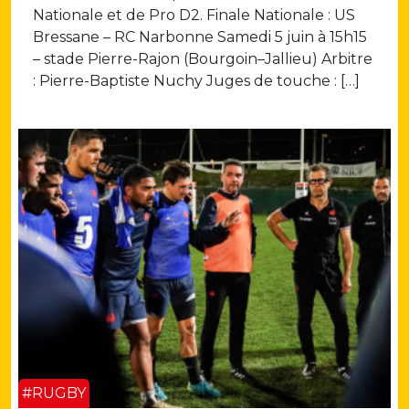
Nationale et de Pro D2. Finale Nationale : US
Bressane – RC Narbonne Samedi 5 juin à 15h15
– stade Pierre-Rajon (Bourgoin–Jallieu) Arbitre
: Pierre-Baptiste Nuchy Juges de touche : […]
#RUGBY