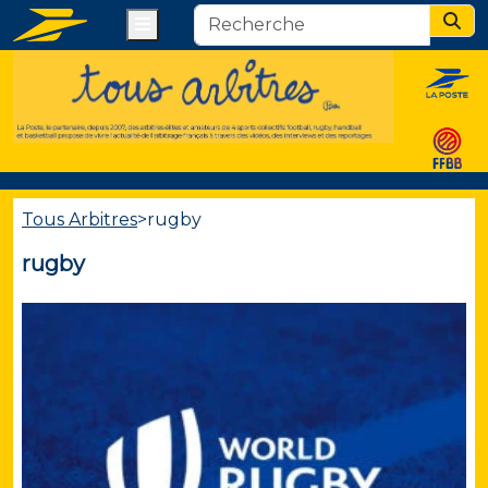
Menu
Sear
Tous Arbitres
>
rugby
rugby