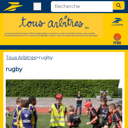
Menu
Sear
Tous Arbitres
>
rugby
rugby