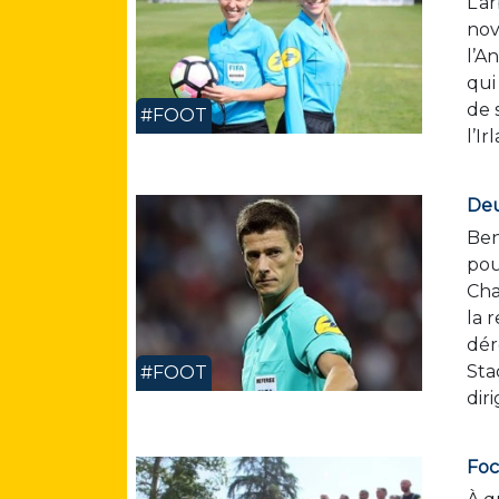
L’a
nov
l’A
qui
de 
#FOOT
l’I
Deu
Ben
pou
Cha
la 
dér
Sta
#FOOT
diri
Foc