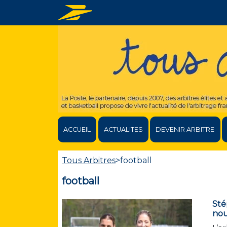
ACCUEIL
ACTUALITES
DEVENIR ARBITRE
Tous Arbitres
>
football
football
Sté
nou