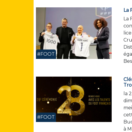
La 
La 
con
lic
Cru
Dis
#FOOT
éga
Bes
Clé
Tr
la 
dim
mei
cet
#FOOT
Buq
à M