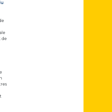
du
de
ale
k de
e
h
tres
t