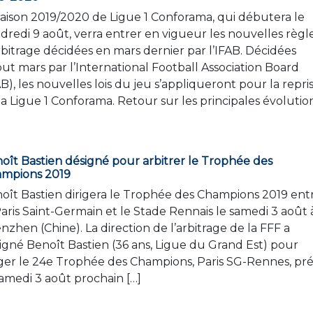
saison 2019/2020 de Ligue 1 Conforama, qui débutera le
dredi 9 août, verra entrer en vigueur les nouvelles règl
rbitrage décidées en mars dernier par l’IFAB. Décidées
ut mars par l’International Football Association Board
AB), les nouvelles lois du jeu s’appliqueront pour la repri
la Ligue 1 Conforama. Retour sur les principales évolutio
oît Bastien désigné pour arbitrer le Trophée des
mpions 2019
oît Bastien dirigera le Trophée des Champions 2019 ent
Paris Saint-Germain et le Stade Rennais le samedi 3 août 
nzhen (Chine). La direction de l’arbitrage de la FFF a
igné Benoît Bastien (36 ans, Ligue du Grand Est) pour
iger le 24e Trophée des Champions, Paris SG-Rennes, pr
samedi 3 août prochain […]