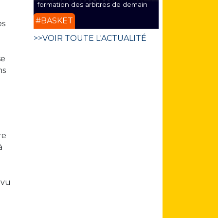
formation des arbitres de demain
#BASKET
es
>>VOIR TOUTE L'ACTUALITÉ
se
ns
re
à
évu