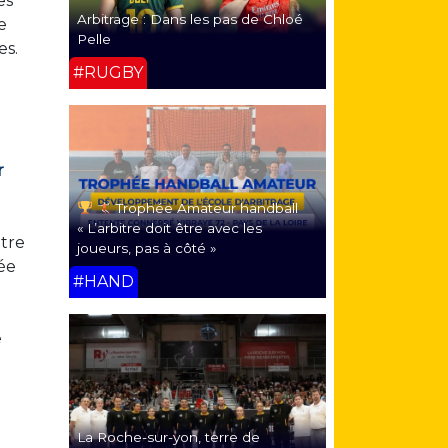
es
Arbitrage : Dans les pas de Chloé
e
Pelle
ues.
#RUGBY
r
Trophée Amateur handball
« L’arbitre doit être avec les
ntre
joueurs, pas à côté »
ée
#HAND
e
La Roche-sur-yon, terre de