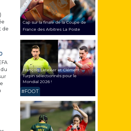
)
ée
Cap sur la finale de la Coupe de
t de
France des Arbitres La Poste
0
UEFA
s du
François Letexier et Clément
Turpin sélectionnés pour le
sur
Mondial 2026 !
se
n
#FOOT