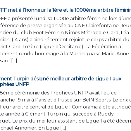
FFF met à l’honneur la 1ère et la 1000ème arbitre fémini
FFF a présenté lundi sa 1 000e arbitre féminine lors d’un
férence de presse organisée au CNF Clairefontaine. Jeu
enciée du club Foot Féminin Nîmes Métropole Gard, Léa
ciani (14 ans) a ainsi récement rejoint le corps arbitral du
trict Gard-Lozère (Ligue d’Occitanie). La Fédération a
lement rendu hommage à la Martiniquaise Marie-Anne
sard […]
ment Turpin désigné meilleur arbitre de Ligue 1 aux
ophées UNFP
28ème cérémonie des Trophées UNFP avait lieu ce
anche 19 mai à Paris et diffusée sur BeIN Sports. Le prix
lleur arbitre central de Ligue 1 Conforama à été attribué
te année à Clément Turpin qui succède à Ruddy
uet. Le prix du meilleur assistant de Ligue 1 a été déce
ichaël Annonier. En Ligue […]