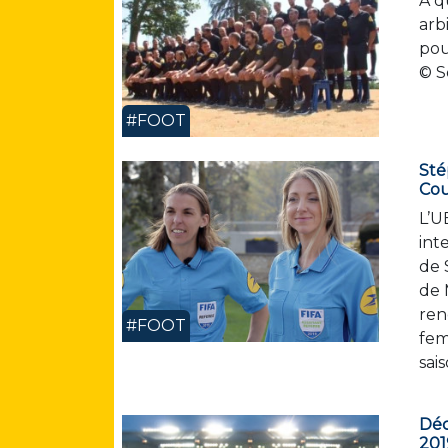
À q
arb
pou
© S
#FOOT
Sté
Cou
L’U
int
de 
de 
ren
#FOOT
fem
sai
Déc
201