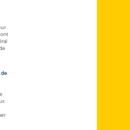
our
 ont
éral
 de
 de
le
ux
ser