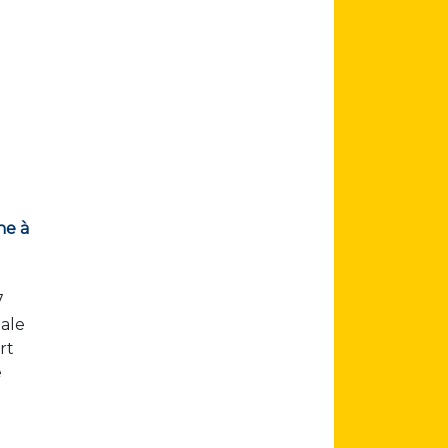
ne à
7
nale
rt
e