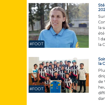
Sté
20
Sur
Com
la 
été
1 d
#FOOT
la 
Soi
la 
Plu
dir
de 
heu
#FOOT
dif
dan