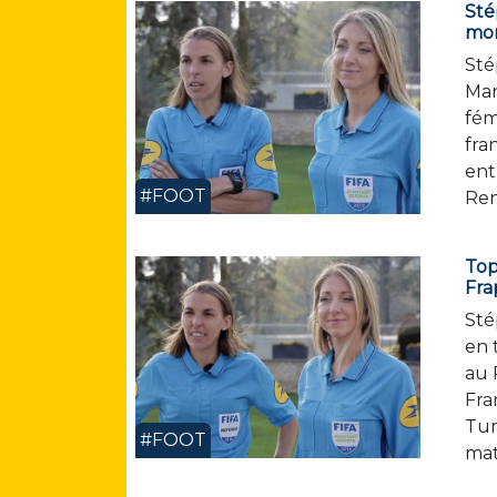
Sté
mon
Sté
Man
fém
fra
ent
#FOOT
Ren
Top
Fra
Sté
en 
au 
Fra
Tur
#FOOT
mat