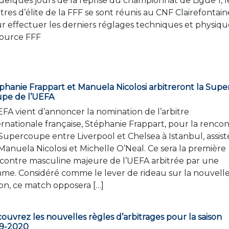
uelques jours de la reprise du championnat de Ligue 1, l
itres d’élite de la FFF se sont réunis au CNF Clairefontain
r effectuer les derniers réglages techniques et physiq
ource FFF
phanie Frappart et Manuela Nicolosi arbitreront la Supe
pe de l’UEFA
EFA vient d’annoncer la nomination de l’arbitre
ernationale française, Stéphanie Frappart, pour la renco
Supercoupe entre Liverpool et Chelsea à Istanbul, assist
Manuela Nicolosi et Michelle O’Neal. Ce sera la première
contre masculine majeure de l’UEFA arbitrée par une
me. Considéré comme le lever de rideau sur la nouvell
son, ce match opposera […]
ouvrez les nouvelles règles d’arbitrages pour la saison
9-2020