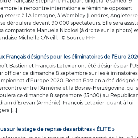
rbitre française Stéphanie Frappart dirigera le samedi 9
embre la rencontre internationale féminine opposant
ngleterre à l’Allemagne, à Wembley (Londres, Angleterre
 se déroulera devant 90 000 spectateurs. Elle sera assist
sa compatriote Manuela Nicolosi (à droite sur la photo) e
rlandaise Michelle O’Neill. © Source FFF
x Français désignés pour les éliminatoires de l’Euro 202
oît Bastien et François Letexier ont été désignés par l’
r officier ce dimanche 8 septembre sur les éliminatoire
mpionnat d’Europe 2020. Benoit Bastien a été désigné 
rencontre entre l’Arménie et la Bosnie-Herzégovine, qui 
oulera ce dimanche 8 septembre (15h00) au Republica
dium d’Erevan (Arménie). François Letexier, quant à lui,
gera […]
us sur le stage de reprise des arbitres « ÉLITE »