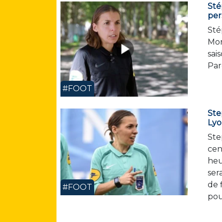
Sté
per
Sté
Mon
sai
Par
#FOOT
Ste
Ly
Ste
cen
heu
ser
de 
#FOOT
pou