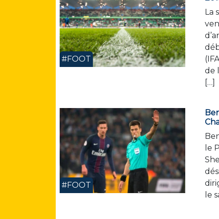
La 
ven
d’a
déb
(IF
#FOOT
de 
[…]
Ben
Cha
Ben
le 
She
dés
dir
#FOOT
le 