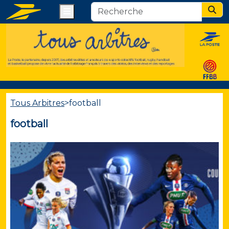
Menu
Sear
Tous Arbitres
>
football
football