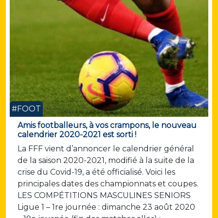
#FOOT
Amis footballeurs, à vos crampons, le nouveau
calendrier 2020-2021 est sorti !
La FFF vient d’annoncer le calendrier général
de la saison 2020-2021, modifié à la suite de la
crise du Covid-19, a été officialisé. Voici les
principales dates des championnats et coupes.
LES COMPÉTITIONS MASCULINES SENIORS
Ligue 1 – 1re journée : dimanche 23 août 2020