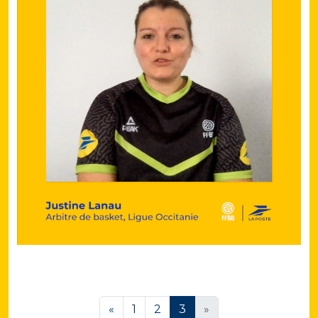
«
1
2
3
»