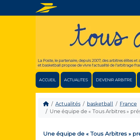
ACCUEIL
ACTUALITES
DEVENIR ARBITRE
Actualités
basketball
France
Une équipe de « Tous Arbitres » pré
Une équipe de « Tous Arbitres » pr