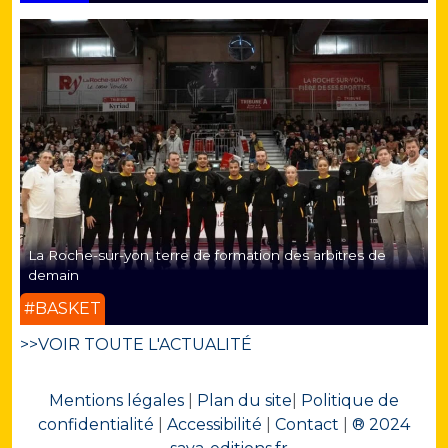
La Roche-sur-yon, terre de formation des arbitres de
demain
#BASKET
>>VOIR TOUTE L'ACTUALITÉ
Mentions légales
|
Plan du site
|
Politique de
confidentialité
|
Accessibilité
|
Contact
|
® 2024