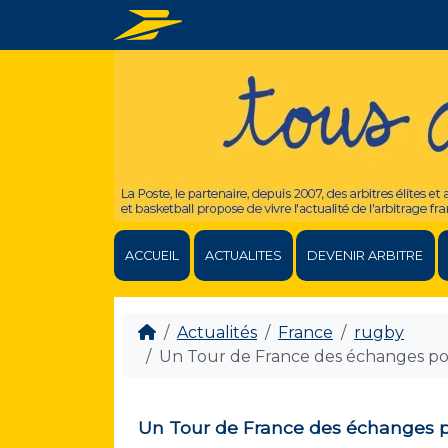
ACCUEIL
ACTUALITES
DEVENIR ARBITRE
Actualités
France
rugby
Un Tour de France des échanges pour
Un Tour de France des échanges po