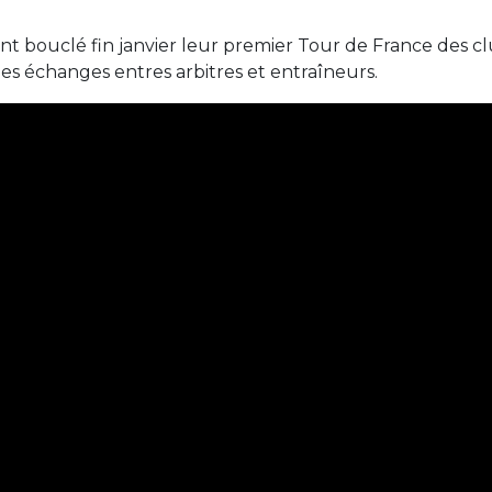
ont bouclé fin janvier leur premier Tour de France des cl
es échanges entres arbitres et entraîneurs.