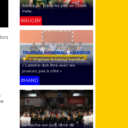
Arbitrage : Dans les pas de Chloé
Pelle
#RUGBY
lors
Trophée Amateur handball
« L’arbitre doit être avec les
joueurs, pas à côté »
#HAND
,
ue
La Roche-sur-yon, terre de