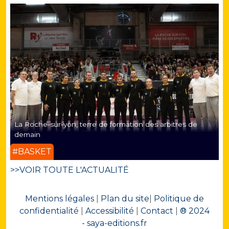
La Roche-sur-yon, terre de formation des arbitres de
demain
#BASKET
>>VOIR TOUTE L'ACTUALITÉ
Mentions légales
|
Plan du site
|
Politique de
confidentialité
|
Accessibilité
|
Contact
|
® 2024
- saya-editions.fr