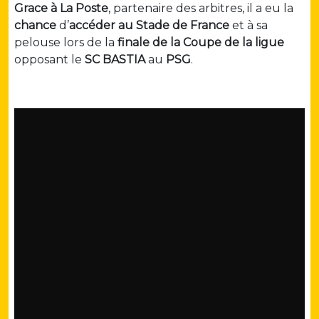
Grace à La Poste
, partenaire des arbitres, il a eu la
chance
d’
accéder au Stade de France
et à sa
pelouse lors de la
finale de la Coupe de la ligue
opposant le
SC BASTIA
au
PSG
.