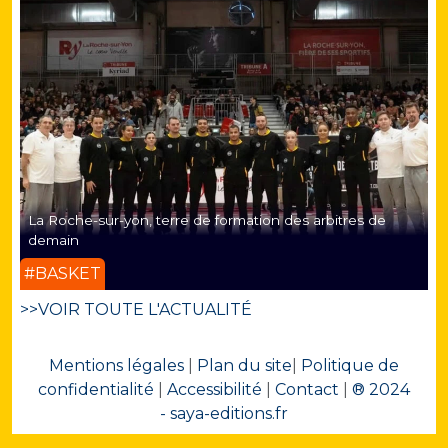
La Roche-sur-yon, terre de formation des arbitres de
demain
#BASKET
>>VOIR TOUTE L'ACTUALITÉ
Mentions légales
|
Plan du site
|
Politique de
confidentialité
|
Accessibilité
|
Contact
|
® 2024
- saya-editions.fr