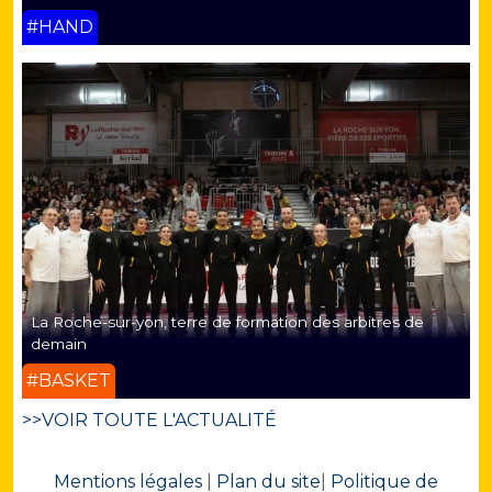
#HAND
La Roche-sur-yon, terre de formation des arbitres de
demain
#BASKET
>>VOIR TOUTE L'ACTUALITÉ
Mentions légales
|
Plan du site
|
Politique de