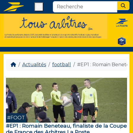
Menu
Sear
Actualités
football
#EP1 : Romain Beneteau,
#FOOT
#EP1 : Romain Beneteau, finaliste de la Coupe
de France des Arbitres La Poste