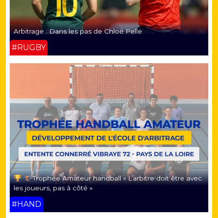
Arbitrage : Dans les pas de Chloé Pelle
#RUGBY
Trophée Amateur handball « L’arbitre doit être avec
les joueurs, pas à côté »
#HAND