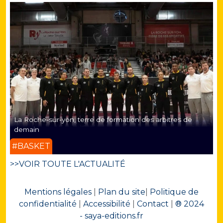
La Roche-sur-yon, terre de formation des arbitres de
demain
#BASKET
>>VOIR TOUTE L'ACTUALITÉ
Mentions légales
|
Plan du site
|
Politique de
confidentialité
|
Accessibilité
|
Contact
|
® 2024
- saya-editions.fr