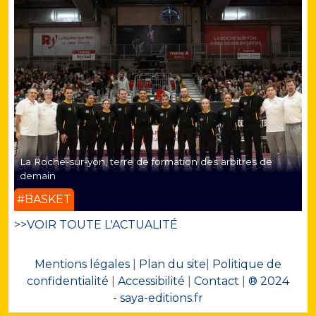
La Roche-sur-yon, terre de formation des arbitres de
demain
#BASKET
>>VOIR TOUTE L'ACTUALITÉ
Mentions légales
|
Plan du site
|
Politique de
confidentialité
|
Accessibilité
|
Contact
|
® 2024
- saya-editions.fr