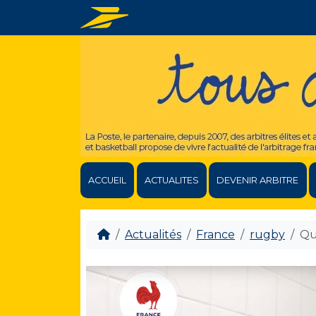
ACCUEIL
ACTUALITES
DEVENIR ARBITRE
Actualités
France
rugby
Qu