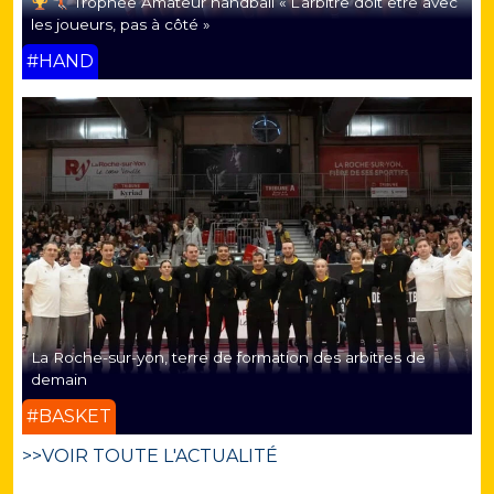
Trophée Amateur handball « L’arbitre doit être avec
les joueurs, pas à côté »
#HAND
La Roche-sur-yon, terre de formation des arbitres de
demain
#BASKET
>>VOIR TOUTE L'ACTUALITÉ