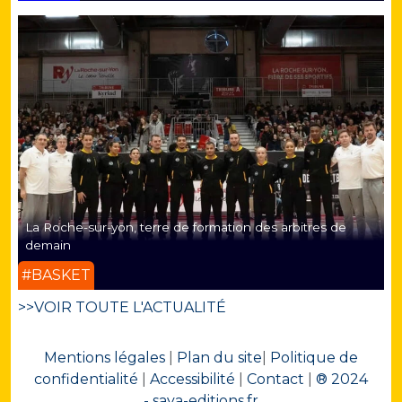
La Roche-sur-yon, terre de formation des arbitres de
demain
#BASKET
>>VOIR TOUTE L'ACTUALITÉ
Mentions légales
|
Plan du site
|
Politique de
confidentialité
|
Accessibilité
|
Contact
|
® 2024
- saya-editions.fr