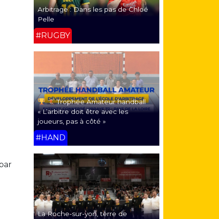
Arbitrage : Dans les pas de Chloé
Pelle
#RUGBY
Trophée Amateur handball
« L’arbitre doit être avec les
joueurs, pas à côté »
#HAND
par
La Roche-sur-yon, terre de