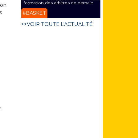
formation des arbitres de demain
mon
s
#BASKET
>>VOIR TOUTE L'ACTUALITÉ
e