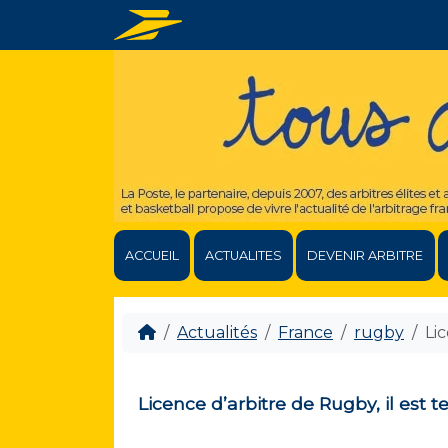
ACCUEIL
ACTUALITES
DEVENIR ARBITRE
Actualités
France
rugby
Lic
Licence d’arbitre de Rugby, il est t