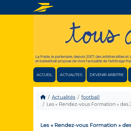
ACCUEIL
ACTUALITES
DEVENIR ARBITRE
Actualités
football
Les « Rendez-vous Formation » des J
Les « Rendez-vous Formation » des