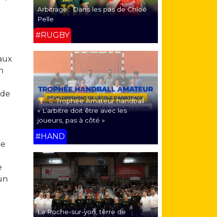
Arbitrage : Dans les pas de Chloé
Pelle
#RUGBY
 aux
n
 de
Trophée Amateur handball
« L’arbitre doit être avec les
joueurs, pas à côté »
#HAND
de
e
 un
La Roche-sur-yon, terre de