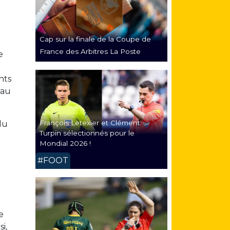
Cap sur la finale de la Coupe de
France des Arbitres La Poste
e
nts
 au
François Letexier et Clément
du
Turpin sélectionnés pour le
Mondial 2026 !
#FOOT
e
i,