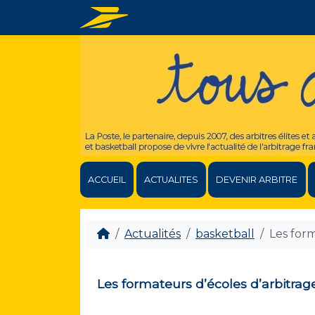
ACCUEIL
ACTUALITES
DEVENIR ARBITRE
Actualités
basketball
Les for
Les formateurs d’écoles d’arbitra