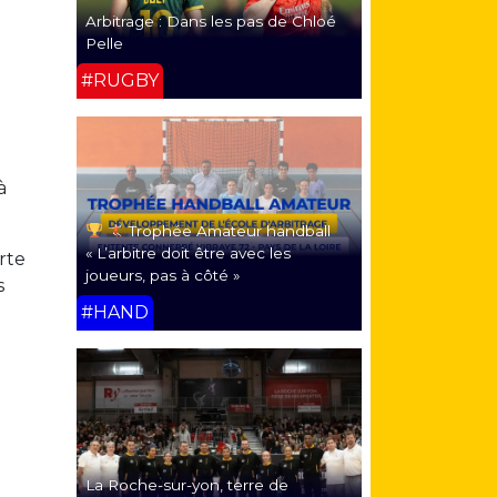
Arbitrage : Dans les pas de Chloé
Pelle
#RUGBY
à
Trophée Amateur handball
« L’arbitre doit être avec les
rte
joueurs, pas à côté »
s
#HAND
La Roche-sur-yon, terre de