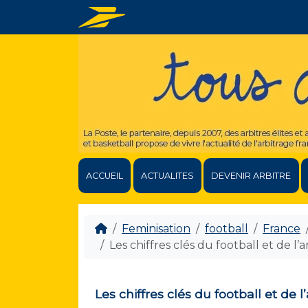
ACCUEIL
ACTUALITES
DEVENIR ARBITRE
Feminisation
football
France
Les chiffres clés du football et de l’
Les chiffres clés du football et de 