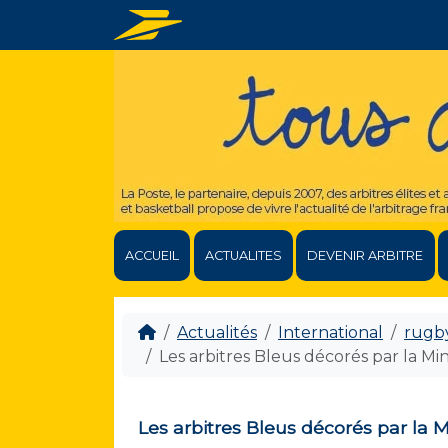
ACCUEIL
ACTUALITES
DEVENIR ARBITRE
Actualités
International
rugb
Les arbitres Bleus décorés par la Mi
Les arbitres Bleus décorés par la 