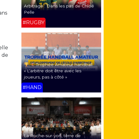
Arbitrage : Dans les pas de Chloé
Pelle
ans
#RUGBY
elle
e de
Trophée Amateur handball
« L’arbitre doit être avec les
joueurs, pas à côté »
#HAND
La Roche-sur-yon, terre de