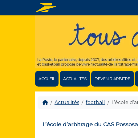
ACCUEIL
ACTUALITES
DEVENIR ARBITRE
Actualités
football
L’école d’
L’école d’arbitrage du CAS Possos