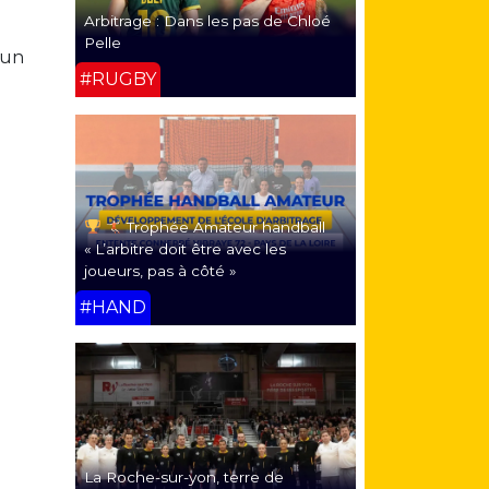
Arbitrage : Dans les pas de Chloé
Pelle
 un
#RUGBY
Trophée Amateur handball
« L’arbitre doit être avec les
joueurs, pas à côté »
#HAND
La Roche-sur-yon, terre de