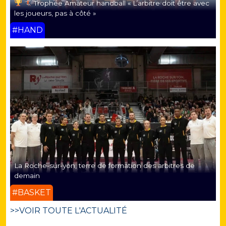
Trophée Amateur handball « L’arbitre doit être avec
les joueurs, pas à côté »
#HAND
La Roche-sur-yon, terre de formation des arbitres de
demain
#BASKET
>>VOIR TOUTE L'ACTUALITÉ