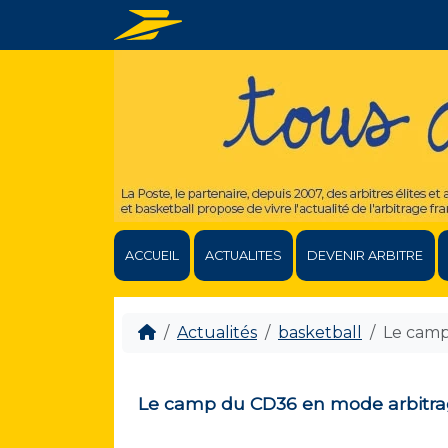
ACCUEIL
ACTUALITES
DEVENIR ARBITRE
Actualités
basketball
Le camp
Le camp du CD36 en mode arbitra