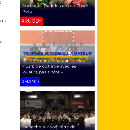
t
Arbitrage : Dans les pas de Chloé
Pelle
urce
#RUGBY
ar
Trophée Amateur handball
« L’arbitre doit être avec les
joueurs, pas à côté »
#HAND
La Roche-sur-yon, terre de